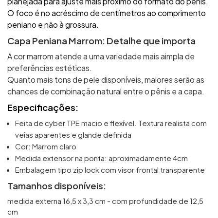
planejada para ajuste mais próximo do formato do penis.
O foco é no acréscimo de centímetros ao comprimento
peniano e não à grossura.
Capa Peniana Marrom: Detalhe que importa
A cor marrom atende a uma variedade mais aimpla de
preferências estéticas.
Quanto mais tons de pele disponíveis, maiores serão as
chances de combinação natural entre o pênis e a capa.
Especificações:
Feita de cyber TPE macio e flexível. Textura realista com
veias aparentes e glande definida
Cor: Marrom claro
Medida extensor na ponta: aproximadamente 4cm
Embalagem tipo zip lock com visor frontal transparente
Tamanhos disponíveis:
medida externa 16,5 x 3,3 cm - com profundidade de 12,5
cm