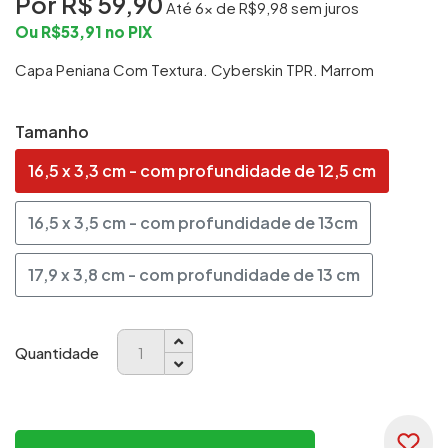
Por R$
59,90
Até
6
x de R$
9,98
sem juros
Ou R$
53,91
no PIX
Capa Peniana Com Textura. Cyberskin TPR. Marrom
Tamanho
Quantidade