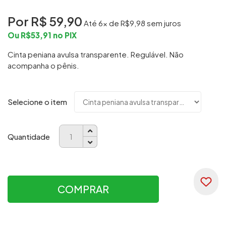
Por R$
59,90
Até
6
x de R$
9,98
sem juros
Ou R$
53,91
no PIX
Cinta peniana avulsa transparente. Regulável. Não
acompanha o pênis.
Selecione o item
Quantidade
COMPRAR