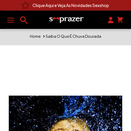
Clique Aqui e Veja As Novidades Sexshop
Home
Saiba O Que É Chuva Dourada