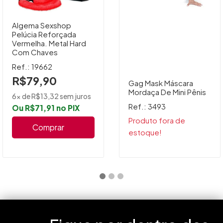
Algema Sexshop
Pelúcia Reforçada
Vermelha. Metal Hard
Com Chaves
Ref.: 19662
R$79,90
Gag Mask Máscara
Mordaça De Mini Pênis
6x de R$13,32 sem juros
Ref.: 3493
Ou R$71,91 no PIX
Produto fora de
Comprar
estoque!