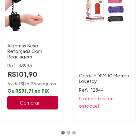
Algemas Sexo
Reforçada Com
Regulagem
Ref.: 18933
R$101,90
Corda BDSM 10 Metros
Lovetoy
6x de R$16,98 sem juros
Ref.: 12844
Ou R$91,71 no PIX
Produto fora de
Comprar
estoque!