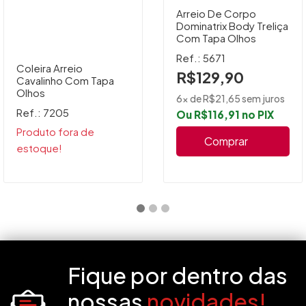
Arreio De Corpo
Dominatrix Body Treliça
Com Tapa Olhos
Ref.: 5671
Coleira Arreio
R$129,90
Cavalinho Com Tapa
Olhos
6x de R$21,65 sem juros
Ref.: 7205
Ou R$116,91 no PIX
Produto fora de
Comprar
estoque!
Fique por dentro das
nossas
novidades!