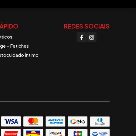
ÁPIDO
REDES SOCIAIS
óticos
e - Fetiches
utocuidado Íntimo