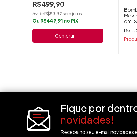
R$499,90
Bomb
6x de R$83,32 sem juros
Movid
Ou R$449,91 no PIX
cm. S
Ref.:
Comprar
Produ
Fique por dentr
novidades!
Receba no seu e-mail novidades e