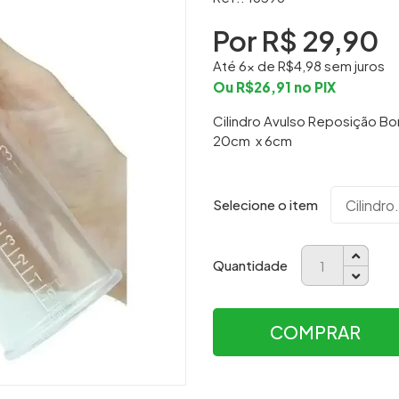
Por R$
29,90
Até
6
x de R$
4,98
sem juros
Ou R$
26,91
no PIX
Cilindro Avulso Reposição B
20cm x 6cm
Selecione o item
Quantidade
COMPRAR