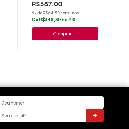
R$387,00
6x de R$64,50 sem juros
Ou R$348,30 no PIX
Seri
Ref.
Comprar
Prod