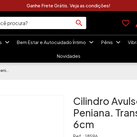
Clique Aqui e Vej
es
Bem Estar e Autocuidado Íntimo
Pênis
Vib
Novidades
Cilindro Avulso Reposição Bomba Peniana. Transparente. Mede 20cm x 6cm
Cilindro Avu
Peniana. Tra
6cm
Ref.: 18596