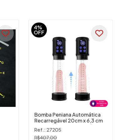
4%
OFF
Bomba Peniana Automática
Recarregável 20cm x 6,3 cm
Ref.: 27205
R$407,00