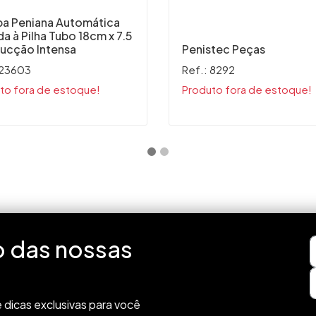
a Peniana Automática
a à Pilha Tubo 18cm x 7.5
ucção Intensa
Penistec Peças
 23603
Ref.: 8292
to fora de estoque!
Produto fora de estoque!
o das nossas
 dicas exclusivas para você