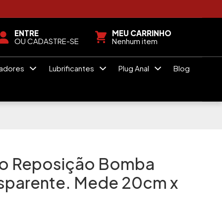
a As Novidades Sexshop
ENTRE
MEU CARRINHO
OU CADASTRE-SE
Nenhum item
radores
Lubrificantes
Plug Anal
Blog
lso Reposição Bomba
nsparente. Mede 20cm x