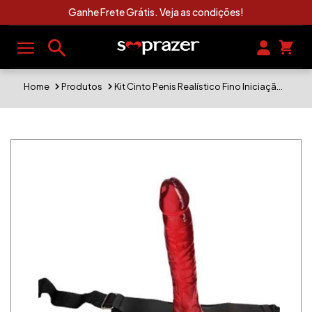
 as condições!
Clique Aqui e Veja As
Home
Produtos
Kit Cinto Penis Realístico Fino Iniciação Cor Vermelha Penetráveis 16cm x3 cm