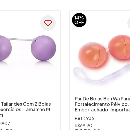
14%
OFF
Par De Bolas Ben Wa Par
 Tailandes Com 2 Bolas
Fortalecimento Pélvico.
Exercícios. Tamamho M
Emborrachado. Importa
cm
Ref.: 9361
 3907
R$69,90