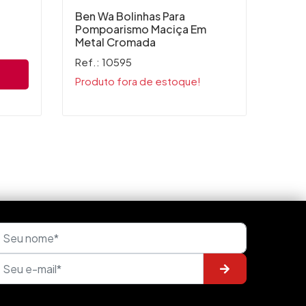
R$
Ben Wa Bolinhas Para
6x de
Pompoarismo Maciça Em
Ou R
Metal Cromada
Ref.: 10595
Produto fora de estoque!