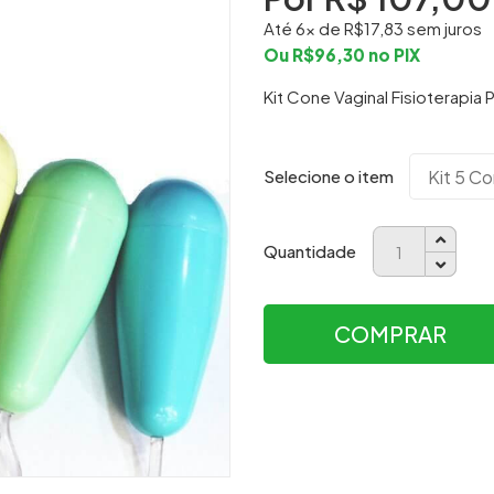
Até
6
x de R$
17,83
sem juros
Ou R$
96,30
no PIX
Kit Cone Vaginal Fisioterapia 
Selecione o item
Quantidade
COMPRAR