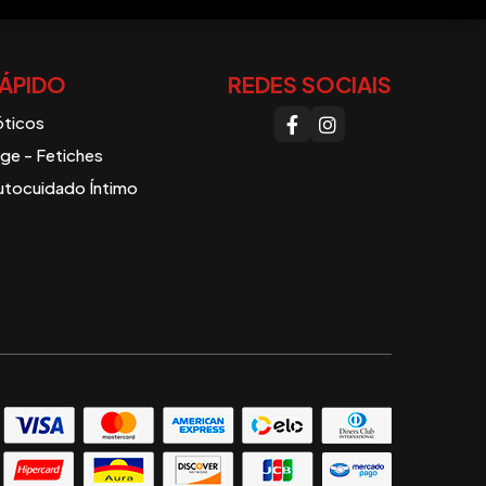
ÁPIDO
REDES SOCIAIS
óticos
e - Fetiches
utocuidado Íntimo