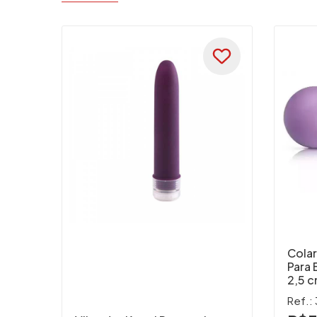
Colar
Para 
2,5 
Ref.: