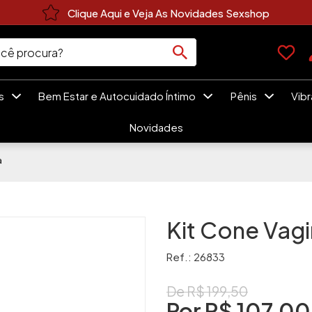
Clique Aqui e Veja As Novidades Sexshop
es
Bem Estar e Autocuidado Íntimo
Pênis
Vib
Novidades
a
Kit Cone Vagi
Ref.: 26833
De R$ 199,50
Por R$
107,00