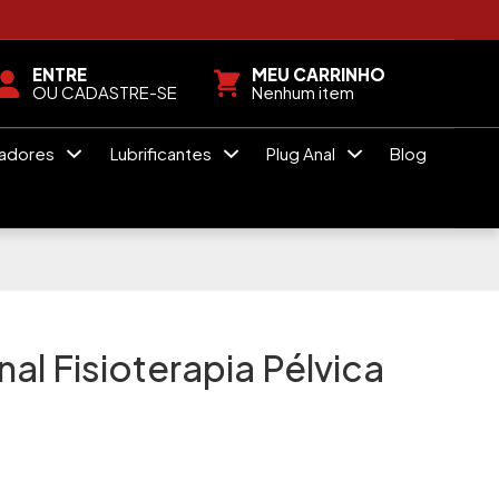
ENTRE
MEU CARRINHO
OU CADASTRE-SE
Nenhum item
radores
Lubrificantes
Plug Anal
Blog
nal Fisioterapia Pélvica