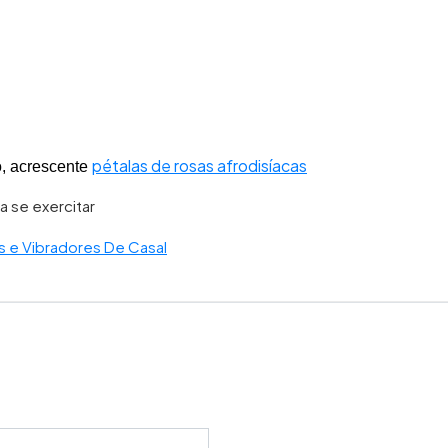
pétalas de rosas afrodisíacas
o, acrescente
a se exercitar
as e Vibradores De Casal