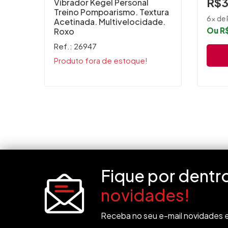
R$3
Vibrador Kegel Personal
Treino Pompoarismo. Textura
6x de 
Acetinada. Multivelocidade.
Ou R$
Roxo
Ref.: 26947
Produto fora de estoque!
Fique por dentr
novidades!
Receba no seu e-mail novidades e