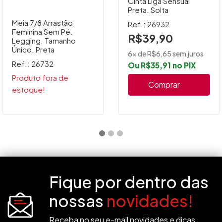
Cinta Liga Sensual
Preta. Solta
Meia 7/8 Arrastão
Ref.: 26932
Feminina Sem Pé.
R$39,90
Legging. Tamanho
Único. Preta
6x de R$6,65 sem juros
Ref.: 26732
Ou R$35,91 no PIX
Produto fora de
Comprar
estoque!
Fique por dentro das
nossas
novidades!
Receba no seu e-mail novidades e dicas