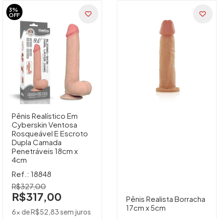
3%
OFF
Pênis Realístico Em
Cyberskin Ventosa
Rosqueável E Escroto
Dupla Camada
Penetráveis 18cm x
4cm
Ref.: 18848
R$327,00
R$317,00
Pênis Realista Borracha
17cm x 5cm
6x de R$52,83 sem juros