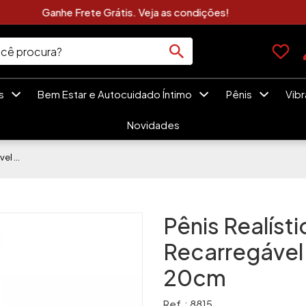
Clique Aqui e Veja As Novidades Sexshop
es
Bem Estar e Autocuidado Íntimo
Pênis
Vib
Novidades
Pênis Realístico Rotativo Recarregável Auto-Aquecimento 20cm
Pênis Realíst
Recarregáve
20cm
Ref.: 8815