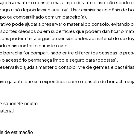
 ajuda a manter o consolo mais limpo durante o uso, não sendo 
 longo e só depois lavar o seu toy]. Usar camisinha no pênis d
rpo ou compartilhado com um parceiro(a).
vativo pode ajudar a preservar o material do consolo, evitando 
nsportes oleosos ou em superfícies que podem danificar o mate
soas podem ter alergias ou sensibilidades ao material do sexto
indo mais conforto durante o uso.
e borracha for compartilhado entre diferentes pessoas, o pre
 o acessório permaneça limpo e seguro para todos(as).
servativo ajuda a manter o consolo livre de germes e bactéria
.
ivo garante que sua experiência com o consolo de borracha seja
 e sabonete neutro
aterial
is de estimação