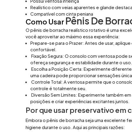
Possui ventosa inteiriça
Realístico com veias aparentes e glande destac
Compatível com cinta peniana
Pênis De Borra
Como Usar
O pênis de borracha realístico rotativo é uma exc
você aproveitar ao máximo essa experiência:
Prepare-se para o Prazer: Antes de usar, aplique
confortável.
Fixação Segura: O consolo com ventosa pode ser 
ofereça segurança e estabilidade durante o uso
Escolha a Posição Certa: Experimente diferent
uma cadeira pode proporcionar sensações únicas.
Controle Total: A ventosa permite que o consolo f
controle é totalmente seu.
Diversão Sem Limites: Experimente também em m
posições e criar experiências excitantes juntos.
Por que usar preservativo em 
Embora o pênis de borracha seja uma excelente fer
higiene durante o uso. Aqui as principais razões: