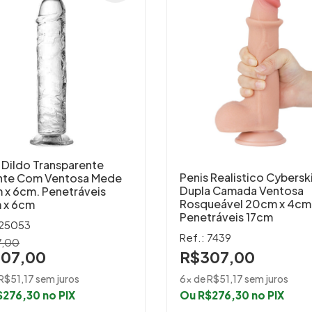
 Dildo Transparente
Penis Realistico Cybersk
nte Com Ventosa Mede
Dupla Camada Ventosa
 x 6cm. Penetráveis
Rosqueável 20cm x 4cm
 x 6cm
Penetráveis 17cm
 25053
Ref.: 7439
7,00
07,00
R$307,00
R$51,17 sem juros
6x de R$51,17 sem juros
276,30 no PIX
Ou R$276,30 no PIX