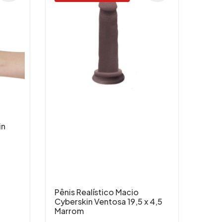
in
Pênis Realístico Macio
Pêni
Cyberskin Ventosa 19,5 x 4,5
Vent
Marrom
Pene