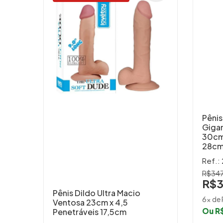
Pênis
Giga
30cm
28cm
Ref.:
R$34
R$3
Pênis Dildo Ultra Macio
6x de 
Ventosa 23cm x 4,5
Ou R$
Penetráveis 17,5cm