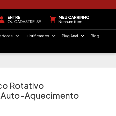
ENTRE
MEU CARRINHO
OU CADASTRE-SE
Nenhum item
radores
Lubrificantes
Plug Anal
Blog
ico Rotativo
l Auto-Aquecimento