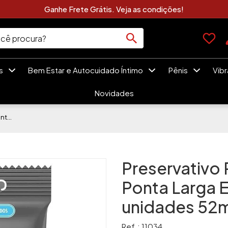
Clique Aqui e Veja As Novidades Sexshop
es
Bem Estar e Autocuidado Íntimo
Pênis
Vib
Novidades
Preservativo Prudence Cabeção Ponta Larga Embalagem Com 3 unidades 52mm
Preservativo
Ponta Larga
unidades 52
Ref.: 11034