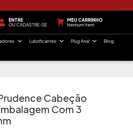
ENTRE
MEU CARRINHO
OU CADASTRE-SE
Nenhum item
radores
Lubrificantes
Plug Anal
Blog
 Prudence Cabeção
 Embalagem Com 3
mm