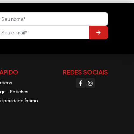
ÁPIDO
REDES SOCIAIS
óticos
e - Fetiches
utocuidado Íntimo