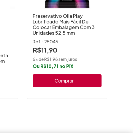
Preservativo Olla Play
Lubrificado Mais Fácil De
Colocar Embalagem Com 3
Unidades 52,5 mm
Ref.: 25045
R$11,90
enta
Pres
6x de R$1,98 sem juros
em
Text
Ou R$10,71 no PIX
3 Un
Ref.
Comprar
Prod