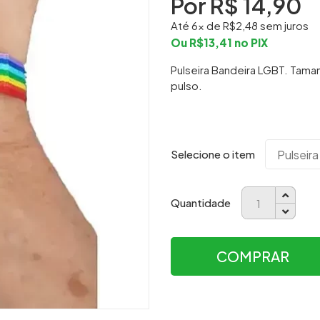
Por R$
14,90
Até
6
x de R$
2,48
sem juros
Ou R$
13,41
no PIX
Pulseira Bandeira LGBT. Tam
pulso.
Selecione o item
Quantidade
COMPRAR