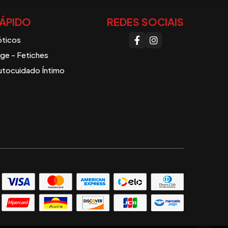
ÁPIDO
REDES SOCIAIS
óticos
e - Fetiches
utocuidado Íntimo