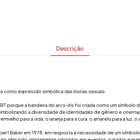
Descrição
a como expressão simbólica das inorias sexuais.
BT porque a bandeira do arco-íris foi criada como um símbolo 
 simbolizando a diversidade de identidades de gênero e orien
elho para a vida, o laranja para a cura, o amarelo para a luz, o 
 Gilbert Baker em 1978, em resposta à necessidade de um símbol
íris têm sido amplamente adotadas em eventos, paradas e ma