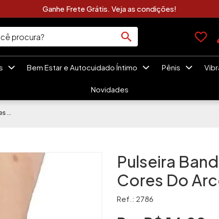
Ganhe Frete Grátis. Veja as condições!
es
Bem Estar e Autocuidado Íntimo
Pênis
Vib
Novidades
Pulseira Bandeira LGBT Com As Cores Do Arco-Iris
Pulseira Ban
Cores Do Arc
Ref.: 2786