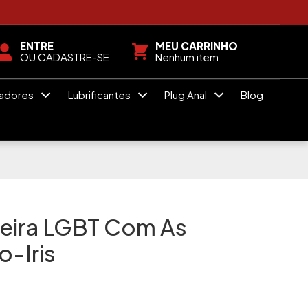
ENTRE
MEU CARRINHO
OU CADASTRE-SE
Nenhum item
radores
Lubrificantes
Plug Anal
Blog
deira LGBT Com As
o-Iris