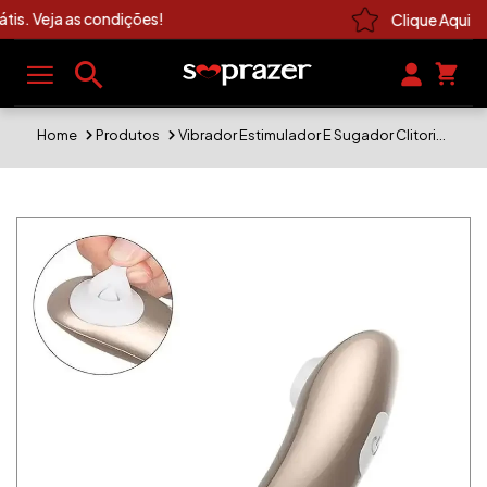
Clique Aqui e Veja As Novidades Sexshop
Home
Produtos
Vibrador Estimulador E Sugador Clitoris Por Pressão De Ar Recarregável 9 Estímulos