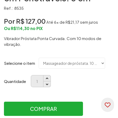
Ref.: 8535
Por R$
127,00
Até
6
x de R$
21,17
sem juros
Ou R$
114,30
no PIX
Vibrador Próstata Ponta Curvada. Com 10 modos de
vibração.
Selecione o item
Quantidade
COMPRAR