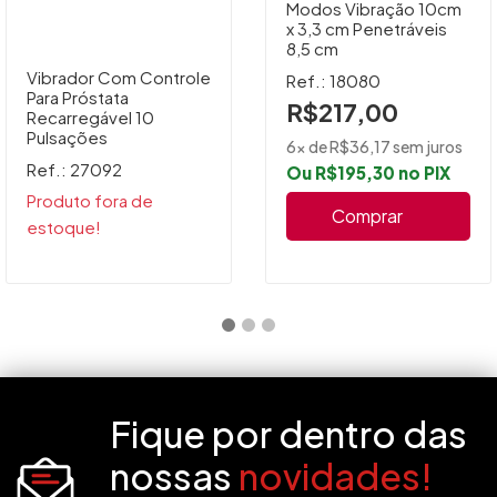
Modos Vibração 10cm
x 3,3 cm Penetráveis
8,5 cm
Vibrador Com Controle
Ref.: 18080
Para Próstata
R$217,00
Recarregável 10
Pulsações
6x de R$36,17 sem juros
Ref.: 27092
Ou R$195,30 no PIX
Produto fora de
Comprar
estoque!
Fique por dentro das
nossas
novidades!