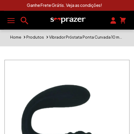
Clique Aqui e Veja As Novidades Sexshop
Home
Produtos
Vibrador Próstata Ponta Curvada 10 modos de vibração. Diâmetro: 3,6 cm Penetráveis: 6 cm