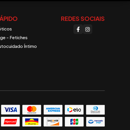
ÁPIDO
REDES SOCIAIS
óticos
e - Fetiches
utocuidado Íntimo