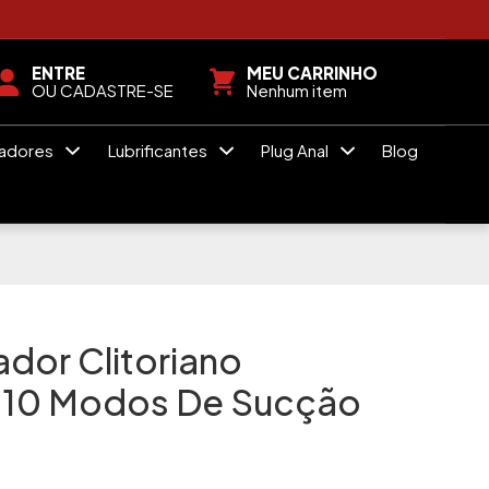
ENTRE
MEU CARRINHO
OU CADASTRE-SE
Nenhum item
radores
Lubrificantes
Plug Anal
Blog
dor Clitoriano
l 10 Modos De Sucção