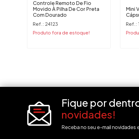
Controle Remoto De Fio
Movido À Pilha De Cor Preta
Mini 
Com Dourado
Cápsu
Ref.: 24123
Ref.:
Produto fora de estoque!
Produ
Fique por dentr
novidades!
Receba no seu e-mail novidades e