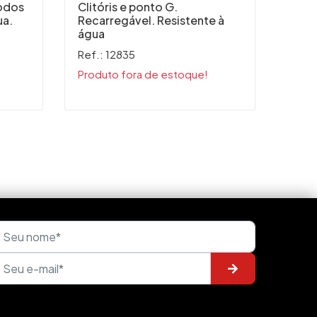
modos
Clitóris e ponto G.
6x de
ua.
Recarregável. Resistente à
Ou R
água
Ref.: 12835
Produto fora de estoque!