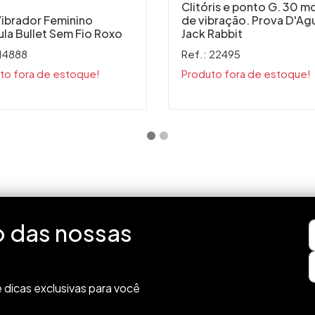
Clitóris e ponto G. 30 
Vibrador Feminino
de vibração. Prova D'Ag
la Bullet Sem Fio Roxo
Jack Rabbit
 14888
Ref.: 22495
to fora de estoque!
Produto fora de estoque!
o das nossas
 dicas exclusivas para você