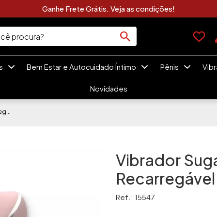
Clique Aqui e Veja As Novidades Sexshop
es
Bem Estar e Autocuidado Íntimo
Pênis
Vib
Novidades
Vibrador Sugador Clitoriano Recarregável 10 Modos De Sucção
Vibrador Suga
Recarregáve
Ref.: 15547