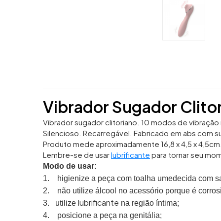
Vibrador Sugador Clito
Vibrador sugador clitoriano. 10 modos de vibração
Silencioso. Recarregável. Fabricado em abs com su
Produto mede aproximadamente 16,8 x 4,5 x 4,5cm
Lembre-se de usar
lubrificante
para tornar seu mom
Modo de usar:
1.
higienize a peça com toalha umedecida com sa
2.
não utilize álcool no acessório porque é corros
lubrificante
3.
utilize
na região íntima;
4.
posicione a peça na genitália;