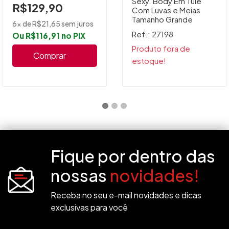
Sexy. Body Em Tule
R$129,90
Com Luvas e Meias
Tamanho Grande
6x de R$21,65 sem juros
Ref.: 27198
Ou R$116,91 no PIX
Produto fora de
Comprar
estoque!
Fique por dentro das
nossas
novidades!
Receba no seu e-mail novidades e dicas
exclusivas para você