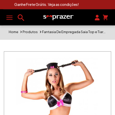
Clique Aqui e Veja As Novidades Sexshop
Home
Produtos
Fantasia De Empregada Saia Top e Tiara Tamanho Único Veste 38 a 42