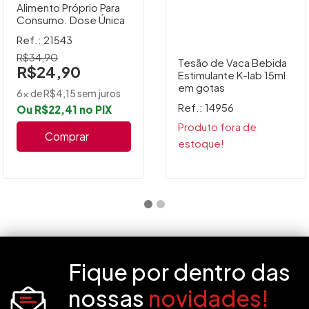
Alimento Próprio Para
Consumo. Dose Única
Ref.: 21543
R$34,90
Tesão de Vaca Bebida
R$24,90
Estimulante K-lab 15ml
em gotas
6x de R$4,15 sem juros
Ref.: 14956
Ou R$22,41 no PIX
Produto fora de
Comprar
estoque!
Fique por dentro das
nossas
novidades!